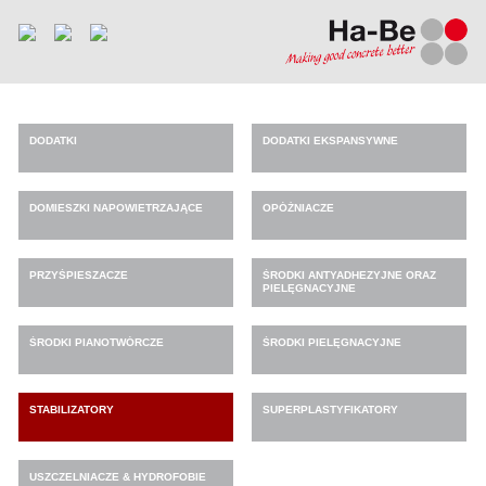
DODATKI
DODATKI EKSPANSYWNE
DOMIESZKI NAPOWIETRZAJĄCE
OPÓŹNIACZE
PRZYŚPIESZACZE
ŚRODKI ANTYADHEZYJNE ORAZ
PIELĘGNACYJNE
ŚRODKI PIANOTWÓRCZE
ŚRODKI PIELĘGNACYJNE
STABILIZATORY
SUPERPLASTYFIKATORY
USZCZELNIACZE & HYDROFOBIE