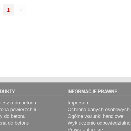
1
>
DUKTY
INFORMACJE PRAWNE
eszki do betonu
Impresum
ona powierzchni
Ochrona danych osobowych
y do betonu
Ogólne warunki handlowe
na do betonu
Wykluczenie odpowiedzialno
Prawa autorskie