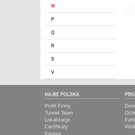
M
> Stabilisierer
<
> Środki Antyadhezyjne
P
Pielegnacyjne
> Opózniacze
Q
> Dodatki MOWILITH, EMSAC &
R
inne
S
V
HA-BE POLSKA
PRO
Profil Firmy
Domi
Tunnel Team
Ochr
Lokalizacje
Farb
Certifikaty
Włók
Kariera