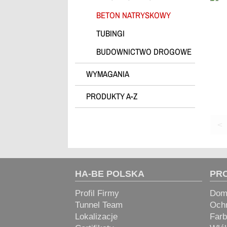
> Stabilisierer
BETON NATRYSKOWY
> Środki Antyadhezyjne
TUBINGI
Pielegnacyjne
BUDOWNICTWO DROGOWE
> Opózniacze
> Dodatki MOWILITH, EMSAC &
WYMAGANIA
inne
PRODUKTY A-Z
<
HA-BE POLSKA
PR
Profil Firmy
Domi
Tunnel Team
Ochr
Lokalizacje
Farb