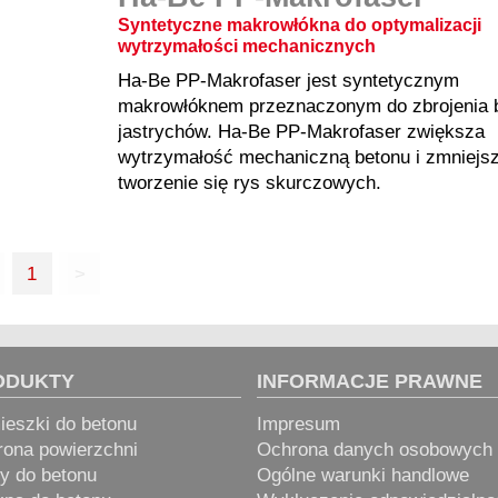
Syntetyczne makrowłókna do optymalizacji
wytrzymałości mechanicznych
Ha-Be PP-Makrofaser jest syntetycznym
makrowłóknem przeznaczonym do zbrojenia b
jastrychów. Ha-Be PP-Makrofaser zwiększa
wytrzymałość mechaniczną betonu i zmniejs
tworzenie się rys skurczowych.
1
>
ODUKTY
INFORMACJE PRAWNE
eszki do betonu
Impresum
ona powierzchni
Ochrona danych osobowych
y do betonu
Ogólne warunki handlowe